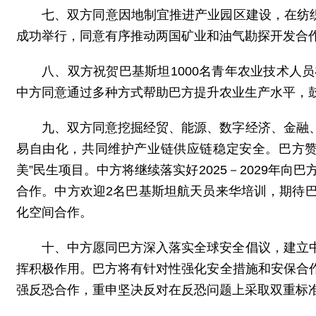
七、双方同意因地制宜推进产业园区建设，在纺织
成功举行，同意有序推动两国矿业和油气勘探开发合
八、双方祝贺巴基斯坦1000名青年农业技术
中方同意通过多种方式帮助巴方提升农业生产水平，
九、双方同意挖掘经贸、能源、数字经济、金融
易自由化，共同维护产业链供应链稳定安全。巴方赞
美”民生项目。中方将继续落实好2025－2029年
合作。中方欢迎2名巴基斯坦航天员来华培训，期待
化空间合作。
十、中方愿同巴方深入落实全球安全倡议，建立
挥积极作用。巴方将有针对性强化安全措施和安保合
强反恐合作，重申坚决反对在反恐问题上采取双重标