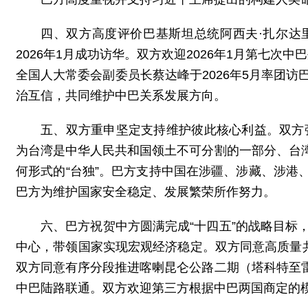
四、双方高度评价巴基斯坦总统阿西夫·扎尔达里
2026年1月成功访华。双方欢迎2026年1月第七
全国人大常委会副委员长蔡达峰于2026年5月率团
治互信，共同维护中巴关系发展方向。
五、双方重申坚定支持维护彼此核心利益。双方
为台湾是中华人民共和国领土不可分割的一部分、台
何形式的“台独”。巴方支持中国在涉疆、涉藏、涉
巴方为维护国家安全稳定、发展繁荣所作努力。
六、巴方祝贺中方圆满完成“十四五”的战略目标，
中心，带领国家实现宏观经济稳定。双方同意高质量共建
双方同意有序分段推进喀喇昆仑公路二期（塔科特至
中巴陆路联通。双方欢迎第三方根据中巴两国商定的